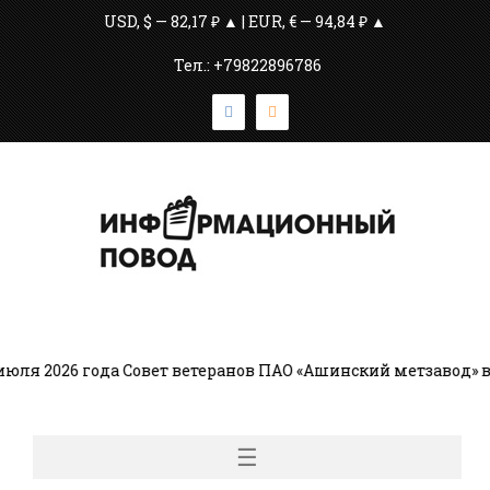
USD, $ — 82,17 ₽ ▲ | EUR, € — 94,84 ₽ ▲
Тел.: +79822896786
ля 2026 года Совет ветеранов ПАО «Ашинский метзавод» во
☰