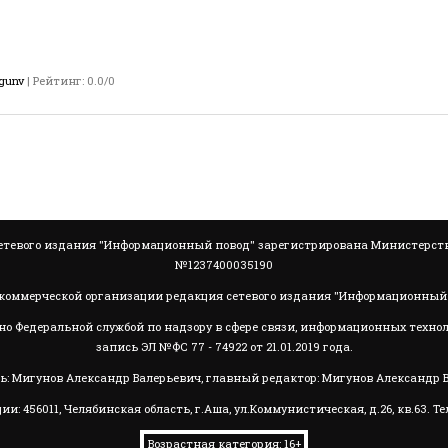
gunv
|
Рейтинг
:
0.0
/
0
тевого издания "Информационный повод" зарегистрирована Министерство
№1237400035190
коммерческой организации редакция сетевого издания "Информационный 
но Федеральной службой по надзору в сфере связи, информационных техно
запись ЭЛ №ФС 77 - 74922 от 21.01.2019 года.
ь: Мигунов Александр Валерьевич, главный редактор: Мигунов Александр 
56011, Челябинская область, г.Аша, ул.Коммунистическая, д.26, кв.63. Телеф
Возрастная категория: 16+