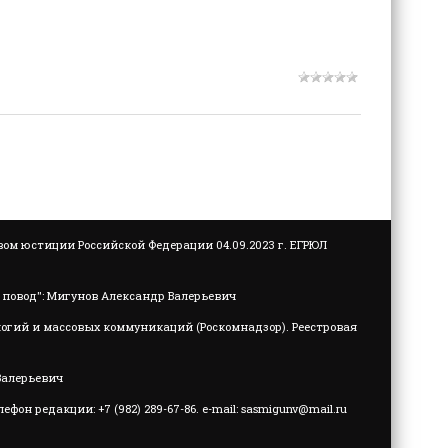
м юстиции Российской Федерации 04.09.2023 г. ЕГРЮЛ
повод": Мигунов Александр Валерьевич
логий и массовых коммуникаций (Роскомнадзор). Реестровая
Валерьевич
он редакции: +7 (982) 289-67-86. e-mail:
sasmigunv@mail.ru