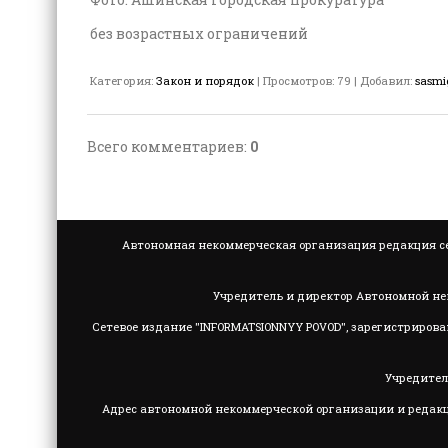
без возрастных ограничений
Категория
:
Закон и порядок
|
Просмотров
:
79
|
Добавил
:
sasmi
Всего комментариев
:
0
Автономная некоммерческая организация редакция се
Учредитель и директор Автономной не
Сетевое издание "INFORMATSIONNYY POVOD", зарегистрирова
Учредител
Адрес автономной некоммерческой организации и редакции: 4