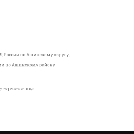
Д России по Ашинскому округу,
сии по Ашинскому району
gunv
|
Рейтинг
:
0.0
/
0