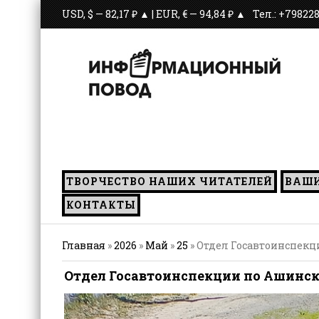
USD, $ — 82,17 ₽ ▲ | EUR, € — 94,84 ₽ ▲
Тел.: +79822
С июля 
ТВОРЧЕСТВО НАШИХ ЧИТАТЕЛЕЙ
ВАШ
КОНТАКТЫ
Главная
»
2026
»
Май
»
25
» Отдел Госавтоинспекц
Отдел Госавтоинспекции по Ашинск