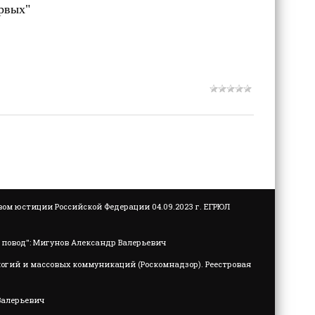
рвых"
м юстиции Российской Федерации 04.09.2023 г. ЕГРЮЛ
повод": Мигунов Александр Валерьевич
логий и массовых коммуникаций (Роскомнадзор). Реестровая
Валерьевич