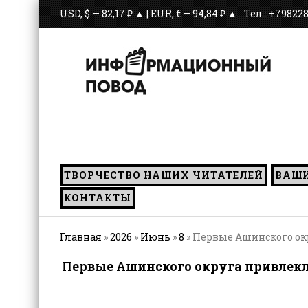
USD, $ — 82,17 ₽ ▲ | EUR, € — 94,84 ₽ ▲
Тел.: +79822
С июля
ТВОРЧЕСТВО НАШИХ ЧИТАТЕЛЕЙ
ВАШ
КОНТАКТЫ
Главная
»
2026
»
Июнь
»
8
» Первые Ашинского ок
Первые Ашинского округа привлекли