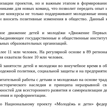
лизации проектов, но и важным этапом в формировани
иками для новых команд, что позволит передать опыт 
акие конкурсы не только поддерживают молодежные иниц
 и вносить позитивные изменения в общество. Данный к
енное движение детей и молодёжи «Движение Первы
 объединяющее государственные и общественные институ
ьных образовательных организаций.
ее 11 млн человек. На регулярной основе в 89 региона
я охватили более 10 млн человек.
й занятости детей и молодежи во внеучебное время в об
лодежной политики, социальной защиты и на предприяти
итательной работы с детьми и молодежью на основе тра
 исторического наследия и принципа неразрывной св
жностей для всестороннего развития и самореализации д
енения и профориентации.
о Национальному проекту «Молодёжь и дети» федер