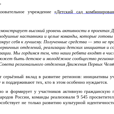
,
азовательное учреждение
«Детский сад комбиниров
емонстрирует высокий уровень активности в проектах 
нодушные наставники и целые команды, которые готовы
круг себя к лучшему. Полученные средства — это не про
ервичных отделений, реализации детских инициатив и с
зации. Мы гордимся тем, что наши ребята входят в чис
 может быть детское и молодёжное сообщество регион
Совета регионального отделения Движения Первых Челя
т серьёзный вклад в развитие регионов: инициативы 
 и поддерживают тех, кто в этом особенно нуждается.
но и формирует у участников активную гражданскую п
народов России, команды реализовали 9 545 просветит
особствует не только развитию культурной идентичнос