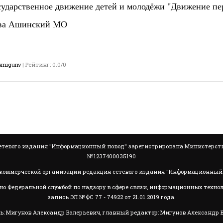
сударственное движение детей и молодёжи "Движение пе
ства Ашинский МО
smigunv
|
Рейтинг
:
0.0
/
0
тевого издания "Информационный повод" зарегистрирована Министерство
№1237400035190
коммерческой организации редакция сетевого издания "Информационный 
но Федеральной службой по надзору в сфере связи, информационных техно
запись ЭЛ №ФС 77 - 74922 от 21.01.2019 года.
ь: Мигунов Александр Валерьевич, главный редактор: Мигунов Александр 