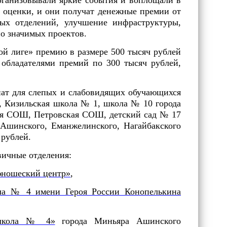
рганизовывали яркие события и воплощали в
й оценки, и они получат денежные премии от
ых отделений, улучшение инфраструктуры,
о значимых проектов.
ой лиге» премию в размере 500 тысяч рублей
бладателями премий по 300 тысяч рублей,
нат для слепых и слабовидящих обучающихся
, Кизильская школа № 1, школа № 10 города
ая СОШ, Петровская СОШ, детский сад № 17
 Ашинского, Еманжелинского, Нагайбакского
 рублей.
вичные отделения:
юношеский центр»
,
ола № 4 имени Героя России Конопелькина
 школа № 4»
города Миньяра Ашинского