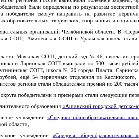
 из 88 регионов России выполняли полезные задания, о
обедителей были определены по результатам экспертно
а победители смогут направить на развитие первичн
ых образовательных, творческих, спортивных и социальн
зовательных организаций Челябинской области. В «Перв
кая СОШ, Аминевская ООШ и Уральская школа стали о
.
ласта, Маякская СОШ, детский сад № 46, школа-интер
бинска и Ларинская СОШ выиграли по 500 тысяч рублей
мутининская СОШ, школа № 20 города Пласта, Саринск
рублей, ещё 54 первичных отделения из Каслинского,
тетов региона стали обладателями премий по 200 тысяч
округа победителями и призёрами стали следующие пер
лнительного образования
«Ашинский городской детско-
ельное учреждение
«Средняя общеобразовательная шк
ой области,
тельное учреждение
«Средняя общеобразовательная