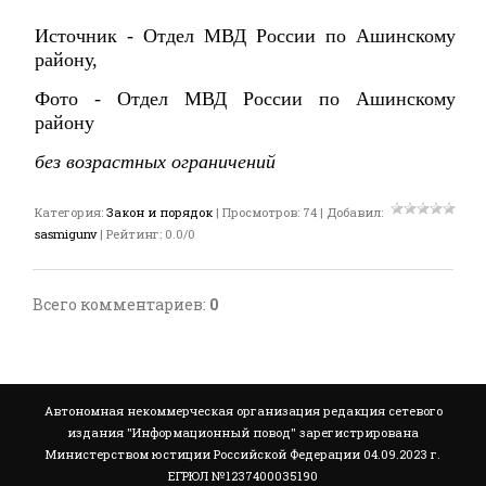
Источник - Отдел МВД России по Ашинскому
району,
Фото - Отдел МВД России по Ашинскому
району
без возрастных ограничений
Категория
:
Закон и порядок
|
Просмотров
:
74
|
Добавил
:
sasmigunv
|
Рейтинг
:
0.0
/
0
Всего комментариев
:
0
Автономная некоммерческая организация редакция сетевого
издания "Информационный повод" зарегистрирована
Министерством юстиции Российской Федерации 04.09.2023 г.
ЕГРЮЛ №1237400035190