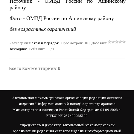
Источник - ОМВД России по Ашинскому
району
Фото - ОМВД России по Ашинскому району
без возрастных ограничений
Категория
:
Закон и порядок
|
Просмотров
:
101
|
Добавил
:
sasmigunv
|
Рейтинг
:
0.0
/
0
Всего комментариев
:
0
Автономная некоммерческая организация редакция сетевого
издания "Информационный повод" зарегистрирована
Министерством юстиции Российской Федерации 04.09.2023 г.
ЕГРЮЛ №1237400035190
Учредитель и директор Автономной некоммерческой
организации редакция сетевого издания "Информационный