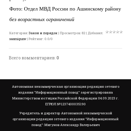
Фото: Отдел МВД России по Ашинскому району
без возрастных ограничений
Категория
:
Закон и порядок
|
Просмотров
:
82
|
Добавил
:
sasmigunv
|
Рейтинг
:
0.0
/
0
Всего комментариев
:
0
Автономная некоммерческая организация редакция сетевого
издания "Информационный повод" зарегистрирована
Министерством юстиции Российской Федерации 04.09.2023 г.
ЕГРЮЛ №1237400035190
Учредитель и директор Автономной некоммерческой
организации редакция сетевого издания "Информационный
повод": Мигунов Александр Валерьевич