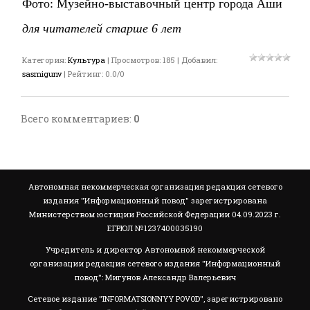
Фото: Музейно-выставочный центр города Аши
для читателей старше 6 лет
Категория
:
Культура
|
Просмотров
:
185
|
Добавил
:
sasmigunv
|
Рейтинг
:
0.0
/
0
Всего комментариев
:
0
Автономная некоммерческая организация редакция сетевого
издания "Информационный повод" зарегистрирована
Министерством юстиции Российской Федерации 04.09.2023 г.
ЕГРЮЛ №1237400035190
Учредитель и директор Автономной некоммерческой
организации редакция сетевого издания "Информационный
повод": Мигунов Александр Валерьевич
Сетевое издание "INFORMATSIONNYY POVOD", зарегистрировано