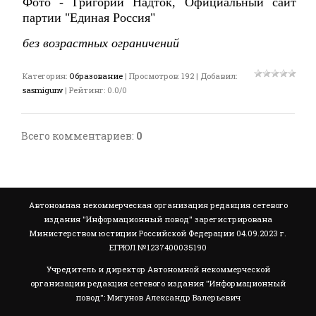
Фото -
Григорий Надток, Официальный сайт
партии "Единая Россия"
без возрастных ограничений
Категория
:
Образование
|
Просмотров
:
192
|
Добавил
:
sasmigunv
|
Рейтинг
:
0.0
/
0
Всего комментариев
:
0
Автономная некоммерческая организация редакция сетевого
издания "Информационный повод" зарегистрирована
Министерством юстиции Российской Федерации 04.09.2023 г.
ЕГРЮЛ №1237400035190
Учредитель и директор Автономной некоммерческой
организации редакция сетевого издания "Информационный
повод": Мигунов Александр Валерьевич