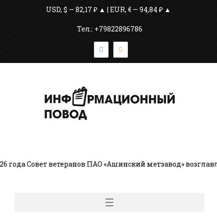
USD, $ — 82,17 ₽ ▲ | EUR, € — 94,84 ₽ ▲
Тел.: +79822896786
да Совет ветеранов ПАО «Ашинский метзавод» возглавляет
☰