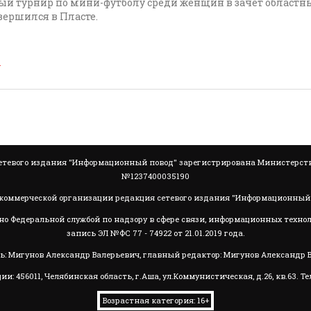
й турнир по мини-футболу среди женщин в зачет областны
вершился в Пласте.
→
тевого издания "Информационный повод" зарегистрирована Министерство
№1237400035190
коммерческой организации редакция сетевого издания "Информационный 
но Федеральной службой по надзору в сфере связи, информационных техно
запись ЭЛ №ФС 77 - 74922 от 21.01.2019 года.
ь: Мигунов Александр Валерьевич, главный редактор: Мигунов Александр 
56011, Челябинская область, г.Аша, ул.Коммунистическая, д.26, кв.63. Телеф
Возрастная категория: 16+