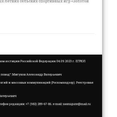
х летних сельских спортивных игр «Золотой
м юстиции Российской Федерации 04.09.2023 г. ЕГРЮЛ
повод": Мигунов Александр Валерьевич
логий и массовых коммуникаций (Роскомнадзор). Реестровая
Валерьевич
он редакции: +7 (982) 289-67-86. e-mail:
sasmigunv@mail.ru