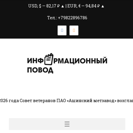
USD, $ — 82,17 ₽ ▲ | EUR, € — 94,84 ₽ ▲
Тел.: +79822896786
а Совет ветеранов ПАО «Ашинский метзавод» возглавляет М
☰