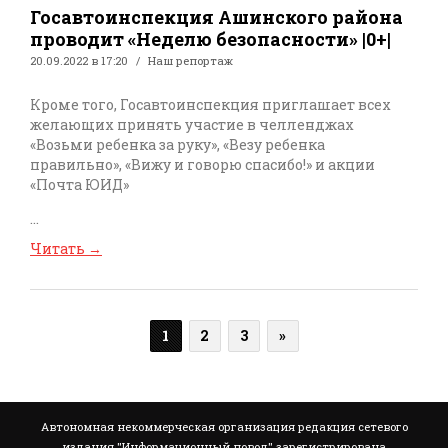
Госавтоинспекция Ашинского района
проводит «Неделю безопасности» |0+|
20.09.2022 в 17:20
Наш репортаж
Кроме того, Госавтоинспекция приглашает всех
желающих принять участие в челленджах
«Возьми ребенка за руку», «Везу ребенка
правильно», «Вижу и говорю спасибо!» и акции
«Почта ЮИД»
...
Читать
→
1
2
3
»
Автономная некоммерческая организация редакция сетевого
издания "Информационный повод" зарегистрирована