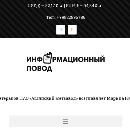
USD, $ — 82,17 ₽ ▲ | EUR, € — 94,84 ₽ ▲
Тел.: +79822896786
й метзавод» возглавляет Марина Николаевна Чернятьева
☰