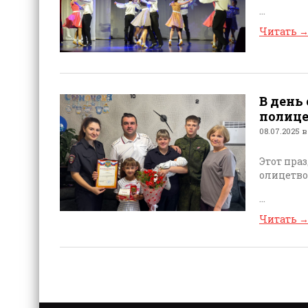
...
Читать
В день
полице
08.07.2025 в
Этот пра
олицетво
...
Читать