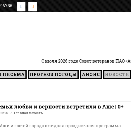
896786
С июля 2026 года Совет ветеранов ПАО «Аши
И ПИСЬМА
ПРОГНОЗ ПОГОДЫ
АНОНС
НОВОСТИ
емьи любви и верности встретили в Аше | 0+
 22:25
Главная новость
Аши и гостей города ожидала праздничная программа.