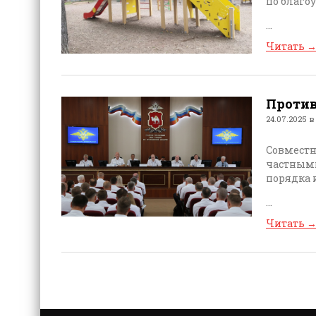
по благо
...
Читать
Против
24.07.2025 в
Совместн
частными
порядка 
...
Читать