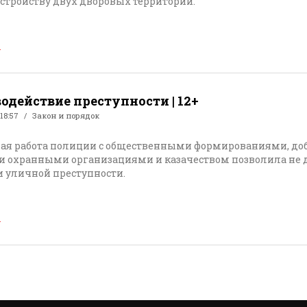
устройству двух дворовых территорий.
→
одействие преступности | 12+
 18:57
Закон и порядок
ая работа полиции с общественными формированиями, 
 охранными организациями и казачеством позволила не д
и уличной преступности.
→