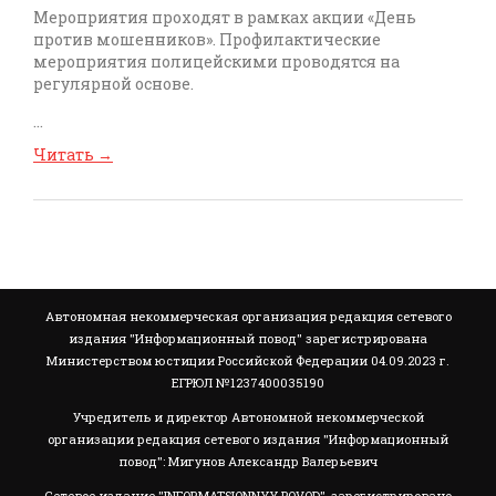
Мероприятия проходят в рамках акции «День
против мошенников». Профилактические
мероприятия полицейскими проводятся на
регулярной основе.
...
Читать
→
Автономная некоммерческая организация редакция сетевого
издания "Информационный повод" зарегистрирована
Министерством юстиции Российской Федерации 04.09.2023 г.
ЕГРЮЛ №1237400035190
Учредитель и директор Автономной некоммерческой
организации редакция сетевого издания "Информационный
повод": Мигунов Александр Валерьевич
Сетевое издание "INFORMATSIONNYY POVOD", зарегистрировано