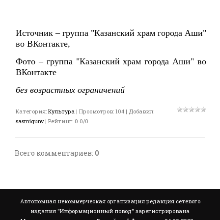
Источник – группа "Казанский храм города Аши"
во ВКонтакте,
Фото – группа "Казанский храм города Аши" во
ВКонтакте
без возрастных ограничений
Категория
:
Культура
|
Просмотров
:
104
|
Добавил
:
sasmigunv
|
Рейтинг
:
0.0
/
0
Всего комментариев
:
0
Автономная некоммерческая организация редакция сетевого
издания "Информационный повод" зарегистрирована