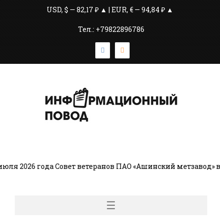
USD, $ — 82,17 ₽ ▲ | EUR, € — 94,84 ₽ ▲
Тел.: +79822896786
ля 2026 года Совет ветеранов ПАО «Ашинский метзавод» во
☰