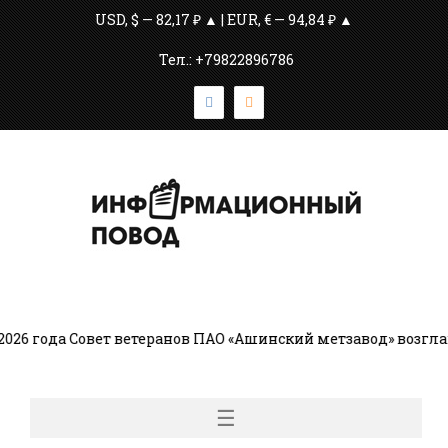
USD, $ — 82,17 ₽ ▲ | EUR, € — 94,84 ₽ ▲
Тел.: +79822896786
да Совет ветеранов ПАО «Ашинский метзавод» возглавляет
☰