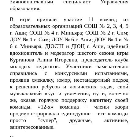
Зияновна,главный специалист Управления
образования.
В игре приняли участие 11 команд из
образовательных организаций СОШ № 2, 3, 4, 9
г. Аши; СОШ № 4 г. Миньяра; СОШ № 2 г. Сим;
ДОУ № 4 г. Сим; ДОУ № 6 г. Аши; ДОУ № 4 и №
6 г. Миньяра, ДЮСШ и ДЮЦ г. Аши, идейный
вдохновитель и модератор шестого сезона игры
Курганова Алина Игоревна, председатель клуба
молодых педагогов. Участники замечательно
справились с конкурсными испытаниями,
проявив смекалку, юмор, нестандартный подход
к решению ребусов и логических задач, свой
музыкальный вкус и увлечения, ну и, конечно
же, оказав горячую поддержку капитану своей
команды. «12-я» команда – члены жюри
продемонстрировала единодушие – все команды
просто "супер", дружные, активные,
заинтересованные.