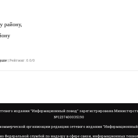
у району,
йону
gunv
|
Рейтинг
:
0.0
/
0
тевого издания "Информационный повод" зарегистрирована Министерство
№1237400035190
коммерческой организации редакция сетевого издания "Информационный 
но Федеральной службой по надзору в сфере связи, информационных техно