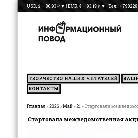
USD, $ — 80,93 ₽ ▼ | EUR, € — 93,19 ₽ ▼
Тел.: +79822
С июл
ТВОРЧЕСТВО НАШИХ ЧИТАТЕЛЕЙ
ВАШ
КОНТАКТЫ
Главная
»
2026
»
Май
»
21
» Стартовала межведомст
Стартовала межведомственная акция