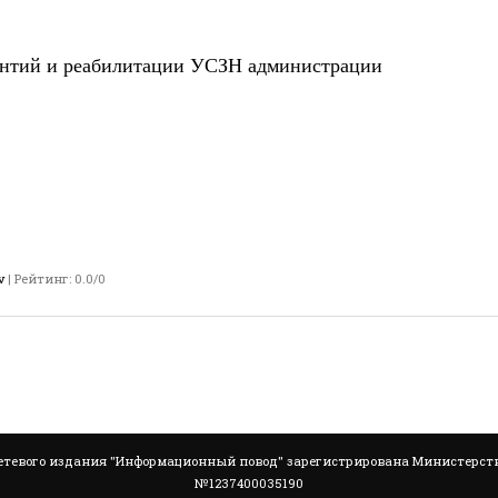
антий и реабилитации УСЗН администрации
ьного района
v
|
Рейтинг
:
0.0
/
0
тевого издания "Информационный повод" зарегистрирована Министерство
№1237400035190