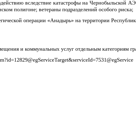
оздействию вследствие катастрофы на Чернобыльской АЭ
ском полигоне; ветераны подразделений особого риска;
егической операции «Анадырь» на территории Республик
мещения и коммунальных услуг отдельным категориям г
ets.htm?id=12829@egServiceTarget&serviceId=7531@egService