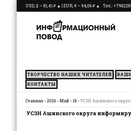
USD, $ — 81,41 ₽ ▲ | EUR, € — 94,06 ₽ ▲
Тел.: +79822
ТВОРЧЕСТВО НАШИХ ЧИТАТЕЛЕЙ
ВАШ
КОНТАКТЫ
Главная
»
2026
»
Май
»
18
» УСЗН Ашинского округа
УСЗН Ашинского округа информируе