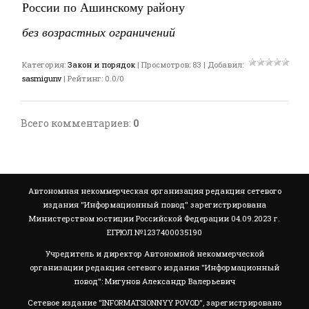
России по Ашинскому району
без возрастных ограничений
Категория
:
Закон и порядок
|
Просмотров
:
83
|
Добавил
:
sasmigunv
|
Рейтинг
:
0.0
/
0
Всего комментариев
:
0
Автономная некоммерческая организация редакция сетевого
издания "Информационный повод" зарегистрирована
Министерством юстиции Российской Федерации 04.09.2023 г.
ЕГРЮЛ №1237400035190
Учредитель и директор Автономной некоммерческой
организации редакция сетевого издания "Информационный
повод": Мигунов Александр Валерьевич
Сетевое издание "INFORMATSIONNYY POVOD", зарегистрировано