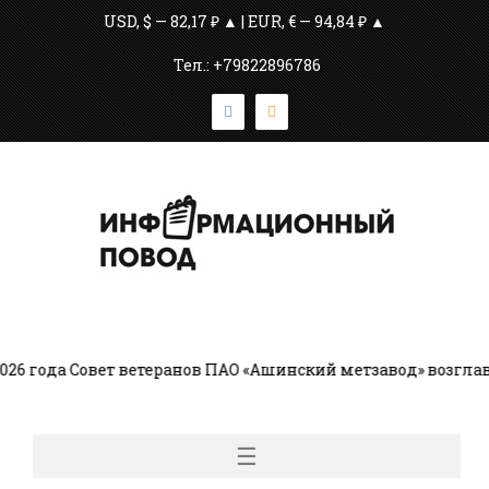
USD, $ — 82,17 ₽ ▲ | EUR, € — 94,84 ₽ ▲
Тел.: +79822896786
6 года Совет ветеранов ПАО «Ашинский метзавод» возглав
☰