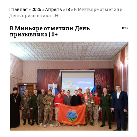
Главная
»
2026
»
Апрель
»
18
» В Миньяре отметили
День призывника | 0+
В Миньяре отметили День
11:49
призывника | 0+