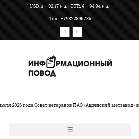
USD, $ — 82,17 ₽ ▲ | EUR, € — 94,84 ₽ ▲
Тел.: +79822896786
ля 2026 года Совет ветеранов ПАО «Ашинский метзавод» во
☰