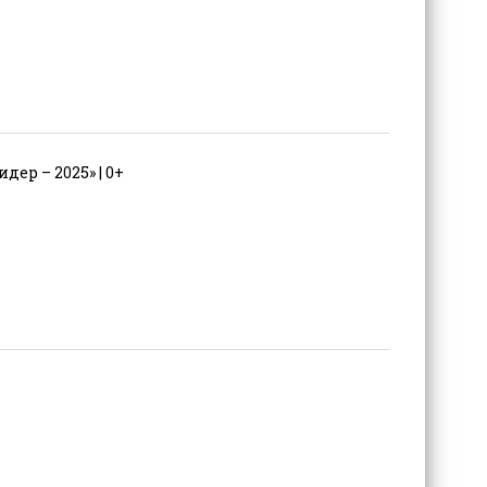
ер – 2025» | 0+
+