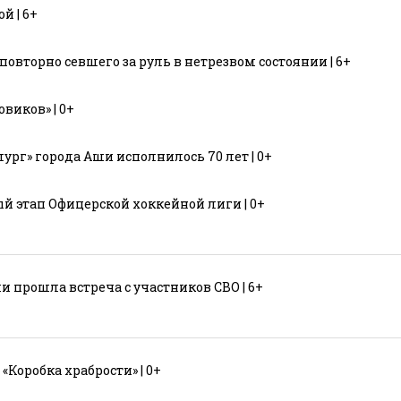
й | 6+
вторно севшего за руль в нетрезвом состоянии | 6+
виков» | 0+
рг» города Аши исполнилось 70 лет | 0+
й этап Офицерской хоккейной лиги | 0+
 прошла встреча с участников СВО | 6+
Коробка храбрости» | 0+