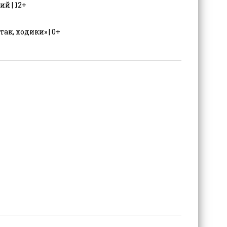
й | 12+
к, ходики» | 0+