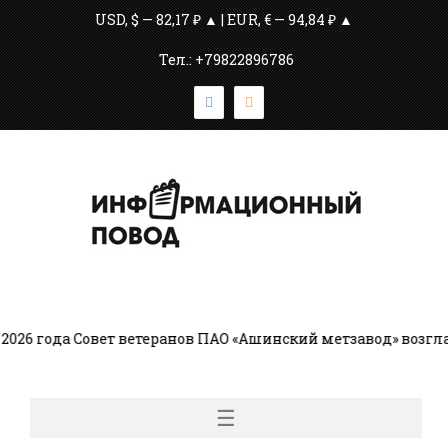
USD, $ — 82,17 ₽ ▲ | EUR, € — 94,84 ₽ ▲
Тел.: +79822896786
6 года Совет ветеранов ПАО «Ашинский метзавод» возглав
☰